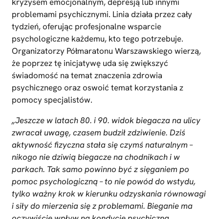
kryzysem emocjonalnym, depresją lub innymi
problemami psychicznymi. Linia działa przez cały
tydzień, oferując profesjonalne wsparcie
psychologiczne każdemu, kto tego potrzebuje.
Organizatorzy Półmaratonu Warszawskiego wierzą,
że poprzez tę inicjatywę uda się zwiększyć
świadomość na temat znaczenia zdrowia
psychicznego oraz oswoić temat korzystania z
pomocy specjalistów.
„Jeszcze w latach 80. i 90. widok biegacza na ulicy
zwracał uwagę, czasem budził zdziwienie. Dziś
aktywność fizyczna stała się czymś naturalnym –
nikogo nie dziwią biegacze na chodnikach i w
parkach. Tak samo powinno być z sięganiem po
pomoc psychologiczną – to nie powód do wstydu,
tylko ważny krok w kierunku odzyskania równowagi
i siły do mierzenia się z problemami. Bieganie ma
oczywiście wpływ na kondycję psychiczną.