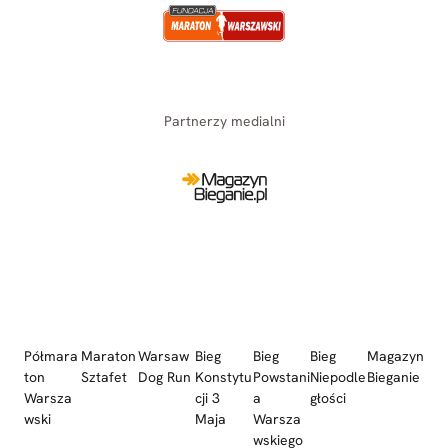
Partnerzy medialni
Półmara
Maraton
Warsaw
Bieg
Bieg
Bieg
Magazyn
ton
Sztafet
Dog Run
Konstytu
Powstani
Niepodle
Bieganie
Warsza
cji 3
a
głości
wski
Maja
Warsza
wskiego