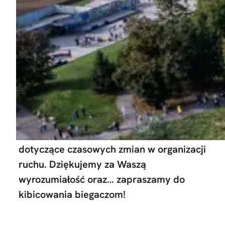
Bliżej terminu biegu – na przełomie
sierpnia i września 2026 udostępnimy
grafikę, którą co roku przygotowujemy
dla mieszkańców Warszawy i uczestników
biegu.
Na mapie znajdą się oznaczenia
dotyczące czasowych zmian w organizacji
ruchu. Dziękujemy za Waszą
wyrozumiałość oraz… zapraszamy do
kibicowania biegaczom!