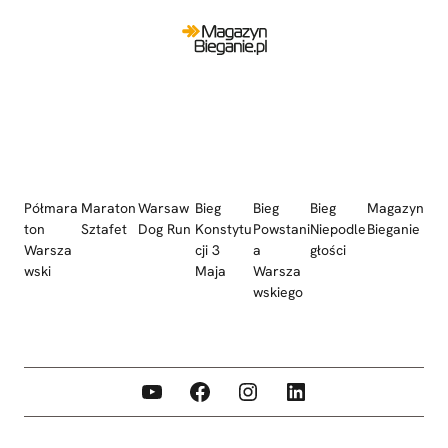
Półmara
Maraton
Warsaw
Bieg
Bieg
Bieg
Magazyn
ton
Sztafet
Dog Run
Konstytu
Powstani
Niepodle
Bieganie
Warsza
cji 3
a
głości
wski
Maja
Warsza
wskiego
YouTube
Facebook
Instagram
LinkedIn