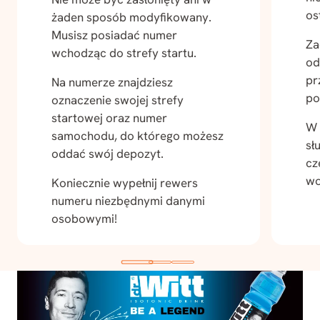
os
żaden sposób modyfikowany.
Musisz posiadać numer
Za
wchodząc do strefy startu.
od
pr
Na numerze znajdziesz
po
oznaczenie swojej strefy
startowej oraz numer
W 
samochodu, do którego możesz
sł
oddać swój depozyt.
cz
wo
Koniecznie wypełnij rewers
numeru niezbędnymi danymi
osobowymi!