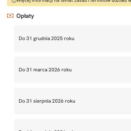
Więcej informacji na temat zasad i terminów udziału w
Opłaty
Do 31 grudnia 2025 roku
Do 31 marca 2026 roku
Do 31 sierpnia 2026 roku
Maraton Warszawski to coroczne,
prawdziwe święto biegaczy. Jako
jeden z nielicznych maratonów na
świecie odbywa się nieprzerwanie od