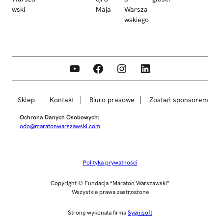
wski
Maja
Warsza
wskiego
YouTube
Facebook
Instagram
LinkedIn
Sklep
Kontakt
Biuro prasowe
Zostań sponsorem
Ochrona Danych Osobowych:
odo@maratonwarszawski.com
Polityka prywatności
Copyright © Fundacja “Maraton Warszawski”
Wszystkie prawa zastrzeżone
Stronę wykonała firma
Sygnisoft