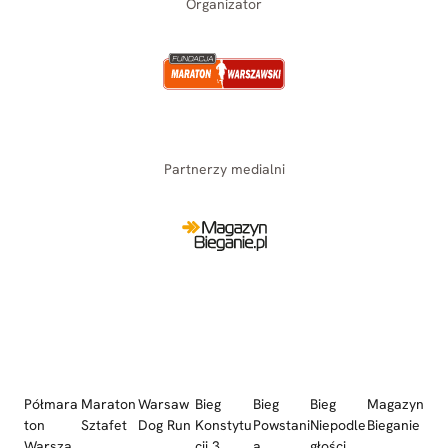
Organizator
Partnerzy medialni
Półmara
Maraton
Warsaw
Bieg
Bieg
Bieg
Magazyn
ton
Sztafet
Dog Run
Konstytu
Powstani
Niepodle
Bieganie
Warsza
cji 3
a
głości