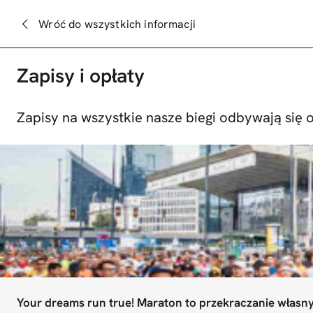
Przejdź
Zapisz się na bieg
Zamknij
Wróć do wszystkich informacji
do
zakładkę
treści
>
Podstawowe informacje – Maraton
Zapisy i opłaty
Zapisy na wszystkie nasze biegi odbywają się o
Your dreams run true! Maraton to przekraczanie własnyc