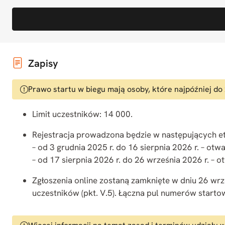
Maraton Warszawski
Wszystko, co musisz
Zapisy
wiedzieć o Maratonie
Prawo startu w biegu mają osoby, które najpóźniej do 
Zebraliśmy tutaj dla Was wszystkie najważniejsze
Limit uczestników: 14 000.
wskazówki dotyczące 48. Maratonu
Rejestracja prowadzona będzie w następujących 
Warszawskiego.
– od 3 grudnia 2025 r. do 16 sierpnia 2026 r. – otwa
– od 17 sierpnia 2026 r. do 26 września 2026 r. – o
Zgłoszenia online zostaną zamknięte w dniu 26 wrz
uczestników (pkt. V.5). Łączna pul numerów start