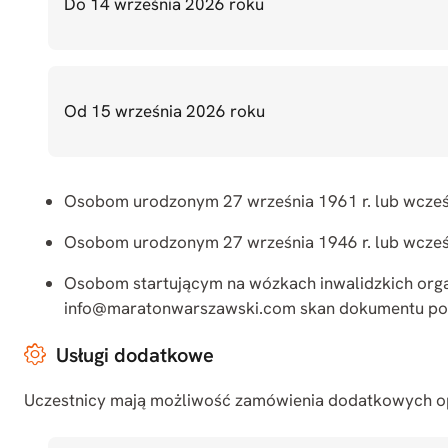
Do 14 września 2026 roku
1979 roku!
Tu spełniają się marzenia! Maraton
Od 15 września 2026 roku
Warszawski to historia, która trwa, a jej
najważniejszymi bohaterami są
uczestnicy.
Osobom urodzonym 27 września 1961 r. lub wcześn
Osobom urodzonym 27 września 1946 r. lub wcześn
Osobom startującym na wózkach inwalidzkich organ
info@maratonwarszawski.com
skan dokumentu po
48. Maraton Warszawski
Usługi dodatkowe
27 września 2026
Uczestnicy mają możliwość zamówienia dodatkowych opcj
Start: 9:00.
Linia startu zostanie zamknięta po ok. 10