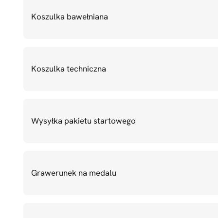
minutach.
Koszulka bawełniana
Miejsce:
ul. Świętokrzyska
,
okolice Pałacu Kultury i Nauki, Warszawa
Koszulka techniczna
Długość trasy: 42,195 km.
Trasa
posiada atest PZLA i World Athletics.
Regulamin 48. Maraton Warszawski
Wysyłka pakietu startowego
Pobierz dokument
Grawerunek na medalu