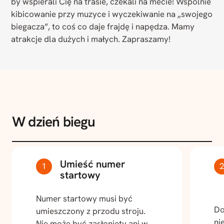
by wspierali Cię na trasie, czekali na mecie! Wspólnie
kibicowanie przy muzyce i wyczekiwanie na „swojego
biegacza”, to coś co daje frajdę i napędza. Mamy
atrakcje dla dużych i małych. Zapraszamy!
W dzień biegu
Umieść numer
startowy
Numer startowy musi być
Do
umieszczony z przodu stroju.
ni
Nie może być zasłonięty ani w