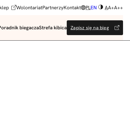
klep
Wolontariat
Partnerzy
Kontakt
PL
EN
A
A+
A++
Poradnik biegacza
Strefa kibica
Zapisz się na bieg