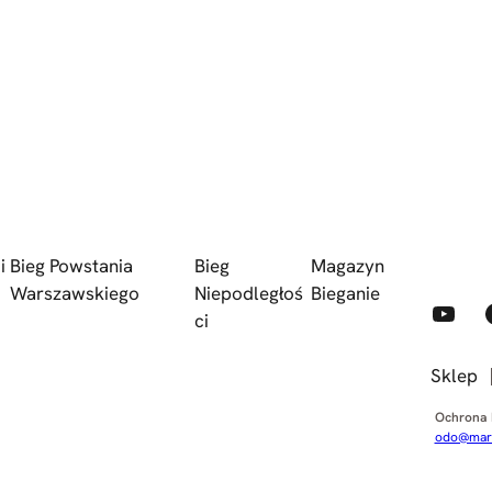
i
Bieg Powstania
Bieg
Magazyn
Warszawskiego
Niepodległoś
Bieganie
YouTube
Faceb
ci
Sklep
Ochrona
odo@mara