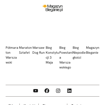
Półmara
Maraton
Warsaw
Bieg
Bieg
Bieg
Magazyn
ton
Sztafet
Dog Run
Konstytu
Powstani
Niepodle
Bieganie
Warsza
cji 3
a
głości
wski
Maja
Warsza
wskiego
YouTube
Facebook
Instagram
LinkedIn