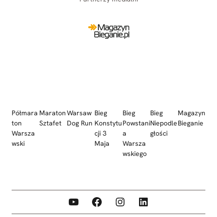
Półmara
Maraton
Warsaw
Bieg
Bieg
Bieg
Magazyn
ton
Sztafet
Dog Run
Konstytu
Powstani
Niepodle
Bieganie
Warsza
cji 3
a
głości
wski
Maja
Warsza
wskiego
YouTube
Facebook
Instagram
LinkedIn