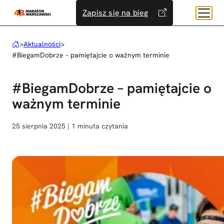
Przejdź
Zapisz się na bieg
do
treści
>
Aktualności
>
#BiegamDobrze – pamiętajcie o ważnym terminie
#BiegamDobrze – pamiętajcie o
ważnym terminie
25 sierpnia 2025 | 1 minuta czytania