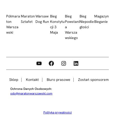
Półmara
Maraton
Warsaw
Bieg
Bieg
Bieg
Magazyn
ton
Sztafet
Dog Run
Konstytu
Powstani
Niepodle
Bieganie
Warsza
cji 3
a
głości
wski
Maja
Warsza
wskiego
YouTube
Facebook
Instagram
LinkedIn
Sklep
Kontakt
Biuro prasowe
Zostań sponsorem
Ochrona Danych Osobowych:
odo@maratonwarszawski.com
Polityka prywatności