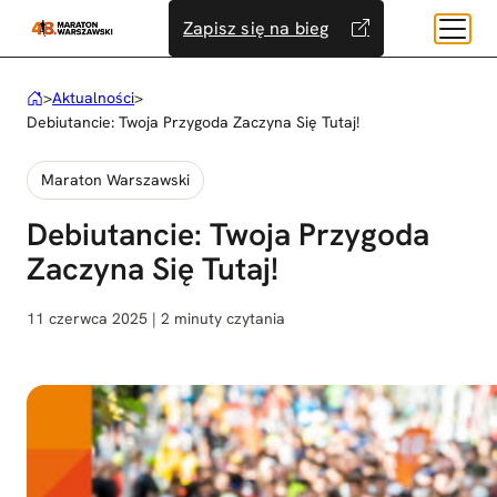
Przejdź
Zapisz się na bieg
do
treści
>
Aktualności
>
Debiutancie: Twoja Przygoda Zaczyna Się Tutaj!
Maraton Warszawski
Debiutancie: Twoja Przygoda
Zaczyna Się Tutaj!
11 czerwca 2025 | 2 minuty czytania