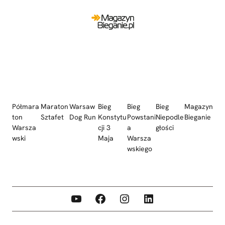
Półmara
Maraton
Warsaw
Bieg
Bieg
Bieg
Magazyn
ton
Sztafet
Dog Run
Konstytu
Powstani
Niepodle
Bieganie
Warsza
cji 3
a
głości
wski
Maja
Warsza
wskiego
YouTube
Facebook
Instagram
LinkedIn