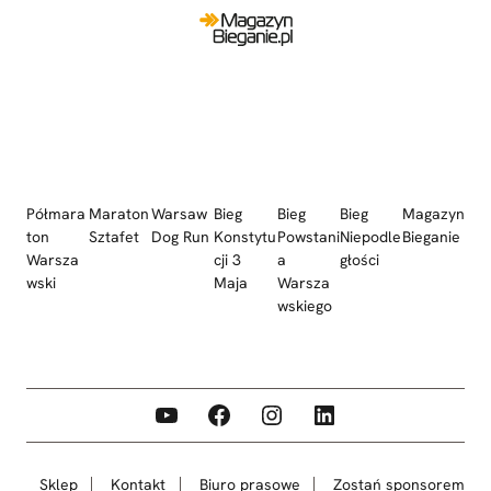
Półmara
Maraton
Warsaw
Bieg
Bieg
Bieg
Magazyn
ton
Sztafet
Dog Run
Konstytu
Powstani
Niepodle
Bieganie
Warsza
cji 3
a
głości
wski
Maja
Warsza
wskiego
YouTube
Facebook
Instagram
LinkedIn
Sklep
Kontakt
Biuro prasowe
Zostań sponsorem