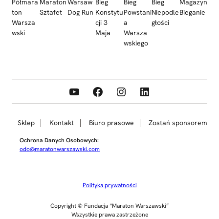
Półmara
Maraton
Warsaw
Bieg
Bieg
Bieg
Magazyn
ton
Sztafet
Dog Run
Konstytu
Powstani
Niepodle
Bieganie
Warsza
cji 3
a
głości
wski
Maja
Warsza
wskiego
YouTube
Facebook
Instagram
LinkedIn
Sklep
Kontakt
Biuro prasowe
Zostań sponsorem
Ochrona Danych Osobowych:
odo@maratonwarszawski.com
Polityka prywatności
Copyright © Fundacja “Maraton Warszawski”
Wszystkie prawa zastrzeżone