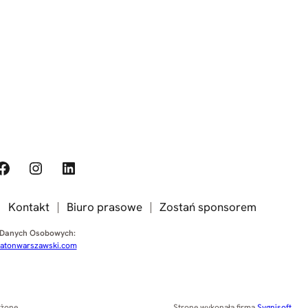
ook
Instagram
LinkedIn
Kontakt
Biuro prasowe
Zostań sponsorem
 Danych Osobowych:
tonwarszawski.com
eżone
Stronę wykonała firma
Sygnisoft