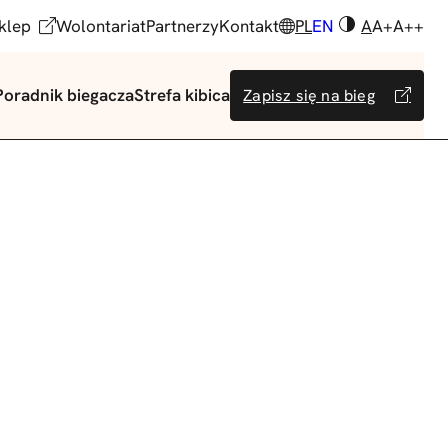
klep
Wolontariat
Partnerzy
Kontakt
PL
EN
A
A+
A++
Poradnik biegacza
Strefa kibica
Zapisz się na bieg