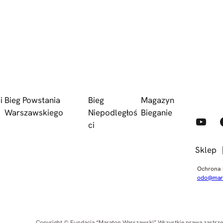
i
Bieg Powstania
Bieg
Magazyn
Warszawskiego
Niepodległoś
Bieganie
YouTube
Faceb
ci
Sklep
Ochrona
odo@mara
Copyright © Fundacja “Maraton Warszawski” Wszystkie prawa zastrz