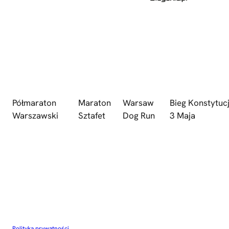
Półmaraton
Maraton
Warsaw
Bieg Konstytucj
Warszawski
Sztafet
Dog Run
3 Maja
Polityka prywatności