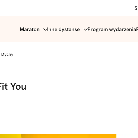
S
Maraton
Inne dystanse
Program wydarzenia
j Dychy
it You