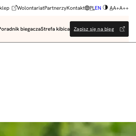
klep
Wolontariat
Partnerzy
Kontakt
PL
EN
A
A+
A++
Poradnik biegacza
Strefa kibica
Zapisz się na bieg