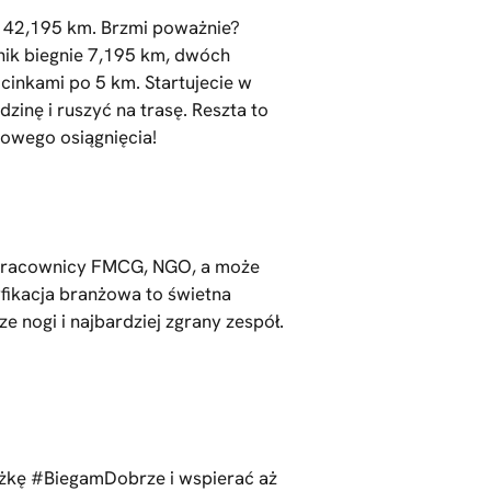
 42,195 km. Brzmi poważnie?
nik biegnie 7,195 km, dwóch
cinkami po 5 km. Startujecie w
inę i ruszyć na trasę. Reszta to
owego osiągnięcia!
T, pracownicy FMCG, NGO, a może
fikacja branżowa to świetna
 nogi i najbardziej zgrany zespół.
eżkę #BiegamDobrze i wspierać aż