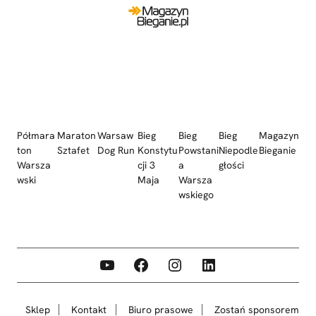
Półmara
Maraton
Warsaw
Bieg
Bieg
Bieg
Magazyn
ton
Sztafet
Dog Run
Konstytu
Powstani
Niepodle
Bieganie
Warsza
cji 3
a
głości
wski
Maja
Warsza
wskiego
YouTube
Facebook
Instagram
LinkedIn
Sklep
Kontakt
Biuro prasowe
Zostań sponsorem