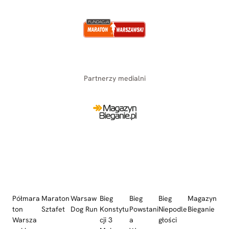
Partnerzy medialni
Półmara
Maraton
Warsaw
Bieg
Bieg
Bieg
Magazyn
ton
Sztafet
Dog Run
Konstytu
Powstani
Niepodle
Bieganie
Warsza
cji 3
a
głości