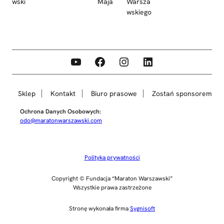
wski
Maja
Warsza
wskiego
YouTube
Facebook
Instagram
LinkedIn
Sklep
Kontakt
Biuro prasowe
Zostań sponsorem
Ochrona Danych Osobowych:
odo@maratonwarszawski.com
Polityka prywatności
Copyright © Fundacja “Maraton Warszawski”
Wszystkie prawa zastrzeżone
Stronę wykonała firma
Sygnisoft