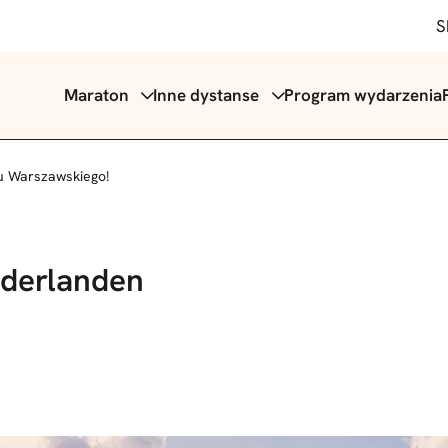
S
Maraton
Inne dystanse
Program wydarzenia
u Warszawskiego!
ederlanden