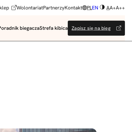
klep
Wolontariat
Partnerzy
Kontakt
PL
EN
A
A+
A++
Poradnik biegacza
Strefa kibica
Zapisz się na bieg