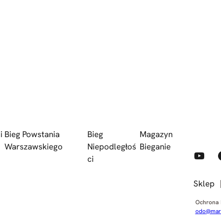
i
Bieg Powstania
Bieg
Magazyn
Warszawskiego
Niepodległoś
Bieganie
YouTube
Faceb
ci
Sklep
Ochrona
odo@mara