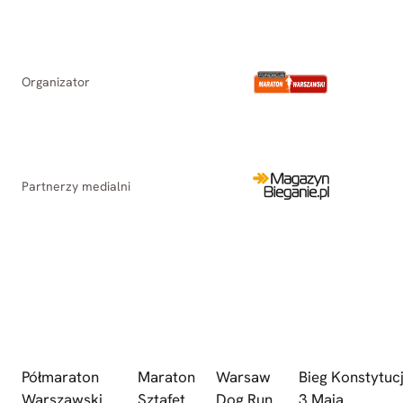
Organizator
Partnerzy medialni
Półmaraton
Maraton
Warsaw
Bieg Konstytucj
Warszawski
Sztafet
Dog Run
3 Maja