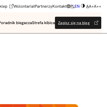
klep
Wolontariat
Partnerzy
Kontakt
PL
EN
A
A+
A++
Poradnik biegacza
Strefa kibica
Zapisz się na bieg