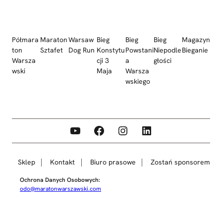
Półmara
Maraton
Warsaw
Bieg
Bieg
Bieg
Magazyn
ton
Sztafet
Dog Run
Konstytu
Powstani
Niepodle
Bieganie
Warsza
cji 3
a
głości
wski
Maja
Warsza
wskiego
YouTube
Facebook
Instagram
LinkedIn
Sklep
Kontakt
Biuro prasowe
Zostań sponsorem
Ochrona Danych Osobowych:
odo@maratonwarszawski.com