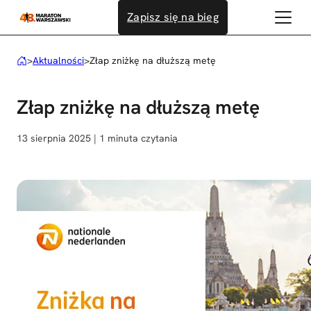
Przejdź
Zapisz się na bieg
do
treści
>
Aktualności
>
Złap zniżkę na dłuższą metę
Złap zniżkę na dłuższą metę
13 sierpnia 2025 | 1 minuta czytania