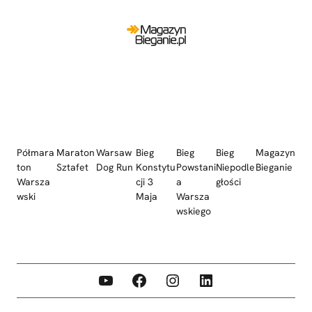
Półmara
Maraton
Warsaw
Bieg
Bieg
Bieg
Magazyn
ton
Sztafet
Dog Run
Konstytu
Powstani
Niepodle
Bieganie
Warsza
cji 3
a
głości
wski
Maja
Warsza
wskiego
YouTube
Facebook
Instagram
LinkedIn