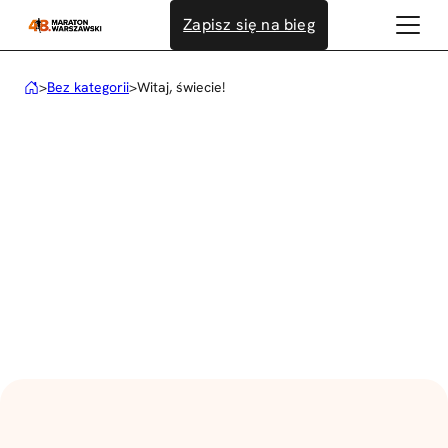
Przejdź
Zapisz się na bieg
do
treści
>
Bez kategorii
>
Witaj, świecie!